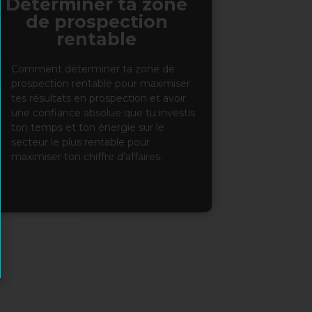
Déterminer ta zone
de prospection
rentable
Comment déterminer ta zone de
prospection rentable pour maximiser
tes résultats en prospection et avoir
une confiance absolue que tu investis
ton temps et ton énergie sur le
secteur le plus rentable pour
maximiser ton chiffre d’affaires.