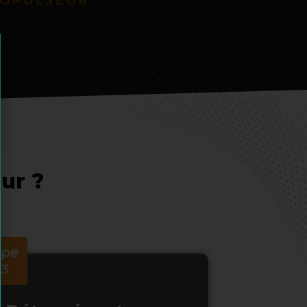
ur ?
ape
°3