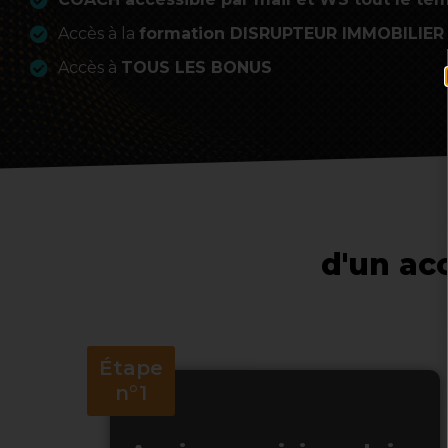
Accès à la
formation DISRUPTEUR IMMOBILIER
Accès à
TOUS LES BONUS
d'un a
Étape
n°1