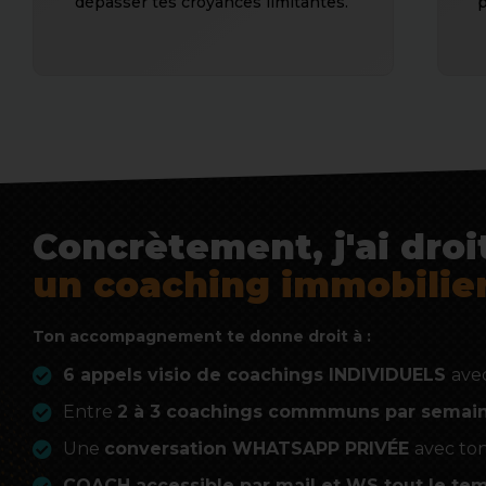
dépasser tes croyances limitantes.
p
Concrètement, j'ai droi
un coaching immobilie
Ton accompagnement te donne droit à :
6 appels visio de coachings INDIVIDUELS
ave
Entre
2 à 3 coachings commmuns par semai
Une
conversation WHATSAPP PRIVÉE
avec to
COACH accessible par mail et WS tout le te