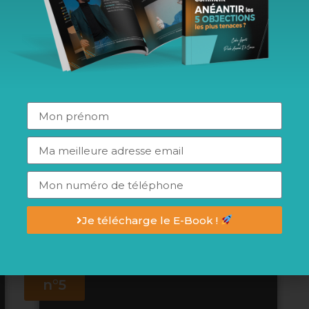
Transformer ta vision
en objectifs clairs
pour créer ton Agenda type qui te
mène vers le succès
Comment te construire un agenda
type pour doubler ta productivité et
savoir dans les moindres détails ce que
tu dois faire et comment le faire pour
éradiquer une bonne fois pour toute la
procrastination et retrouver du temps
pour toi et pour ta famille
Je télécharge le E-Book !
Étape
n°5