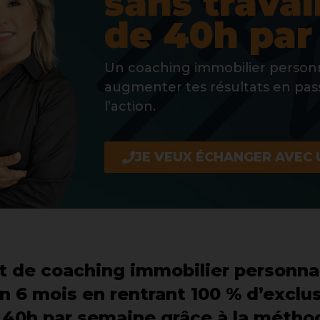
sans travai
de 40h par
Un coaching immobilier personn
augmenter tes résultats en pa
l’action.
JE VEUX ÉCHANGER AVEC 
de coaching immobilier personnal
n 6 mois en rentrant 100 % d’exclus
de 40h par semaine grâce à la méthod