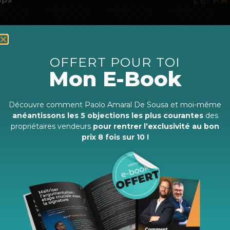
OFFERT POUR TOI
Mon E-Book
Découvre comment Paolo Amaral De Sousa et moi-même
anéantissons les 5 objections les plus courantes
des
Quelles sont les étapes
propriétaires vendeurs
pour rentrer l’exclusivité au bon
ccompagnement Le Propulse
prix 8 fois sur 10 !
Étape
Ét
n°2
n