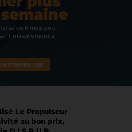
ller plus
 semaine
alisé de 6 mois pour
ssant massivement à
UN CONSEILLER
isé Le Propulseur
ivité au bon prix,
e D.I.S.R.U.P.