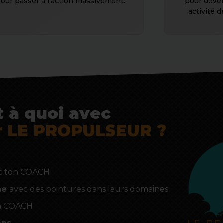
our passer à l’action massivement.
pour déve
activité d
t à quoi avec
r LE PROPULSEUR ?
c ton COACH
ne
avec des pointures dans leurs domaines
n COACH
mps