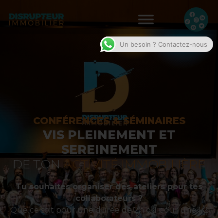
Un besoin ? Contactez-nous
CONFÉRENCES & SÉMINAIRES
VIS PLEINEMENT ET
SEREINEMENT
DE TON
ACTIVITÉ IMMOBILIÈRE
Tu souhaites organiser des ateliers pour tes
collaborateurs ?
Que ce soit pour une durée de 2h ou pour une 1/2