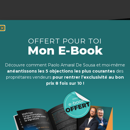
OFFERT POUR TOI
Mon E-Book
Découvre comment Paolo Amaral De Sousa et moi-même
anéantissons les 5 objections les plus courantes
des
Face à la routine, aux difficultés et aux divers obstacles qui
propriétaires vendeurs
pour rentrer l’exclusivité au bon
se dressent devant tes équipes de conseillers immobiliers,
prix 8 fois sur 10 !
ces derniers perdent peu à peu leur motivation. C’est à ce
moment-là que nous intervenons pour des journées
conférences afin de rebooster tes équipes et leur énergie
entrepreneuriale.
Nos conférences sont également un moment propice
aux rencontres, pour élargir son réseau, s’enrichir des
expériences des autres, rencontrer ses collègues et ainsi