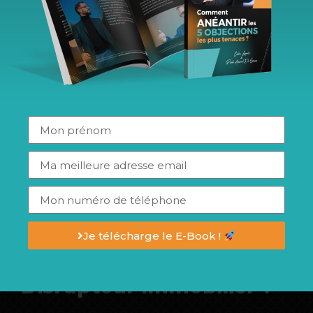
acquérir de nouvelles connaissances/compétences.
Quels bénéfices ?
Nos conférences constituent des
accompagnements tout en douceur et non
moralisateurs qui permettent à tes équipes de :
Remobiliser leur engagement et redonner un boost
énergétique.
Sortir de leur cadre quotidien pour leur permettre de
voir les choses sous un nouvel angle.
Renouveler et stimuler leur engagement.
Je télécharge le E-Book !
Qu'est-ce qu'une
conférence type
chez
Disrupteur Immobilier ?