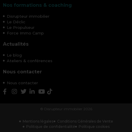
Nos formations & coaching
Disrupteur immobilier
Le Déclic
Le Propulseur
Force Immo Camp
Actualités
Le blog
Ateliers & conférences
Nous contacter
Nous contacter
© Disrupteur immobilier 2026
Mentions légales
Conditions Générales de Vente
Politique de confidentialité
Politique cookies