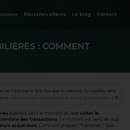
pulseur
Réussites clients
Le blog
Contact
BILIÈRES : COMMENT
e n’est pas la 1ère fois que tu viens ici, tu voudras sans
tions
clique ici pour télécharger le script gratuitement !
ères
publiées, vient le moment de faire
visiter le
conclure des transactions
. Le moment est venu de tout
uturs acquéreurs
. Comment préparer l’habitation ? Que