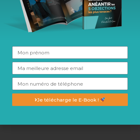
pe avec un objectif commun : vendre le bien immobilier
r que le logement est apte à recevoir des visiteurs qualifiés.
raîner. Une maison encombrée ne donne pas envie de se
bitation. Celle au sein de laquelle ils se sentiront bien.
nc de te dire que si les jouets du bébé ou la litière du chat
e qu’une maison entièrement propre, rangée et qui sent bon.
Je télécharge le E-Book !
ndeur des points importants en matière de décoration.
 vous devez enlever vos objets personnels. Par exemple,