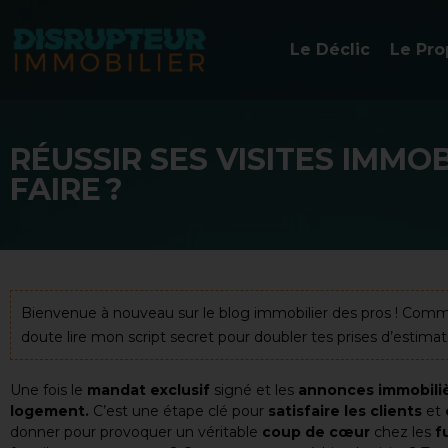
Le Déclic
Le Pro
RÉUSSIR SES VISITES IMMO
FAIRE ?
Bienvenue à nouveau sur le blog immobilier des pros ! Comme c
doute lire mon script secret pour doubler tes prises d’estima
Une fois le
mandat exclusif
signé et les
annonces immobili
logement.
C’est une étape clé pour
satisfaire les clients
et
donner pour provoquer un véritable
coup de cœur
chez les
f