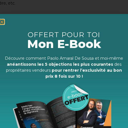
ère, etc.
 POUR PROVOQUER LE COUP
OFFERT POUR TOI
URS
Mon E-Book
ndeur
Découvre comment Paolo Amaral De Sousa et moi-même
 séparer de son habitation, il n’a pas envie d’engager des
anéantissons les 5 objections les plus courantes
des
propriétaires vendeurs
pour rentrer l’exclusivité au bon
prix 8 fois sur 10 !
ait de petits détails qui peuvent devenir des points
de son côté pour vendre vite et au meilleur prix. Il n’est pas
aîchissement peut tout à fait faire l’affaire :
mettre au goût du jour ;