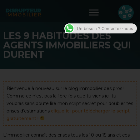
Un besoin ? Contactez-nous
LES 9 HABITUDES DES
AGENTS IMMOBILIERS QUI
DURENT
Bienvenue à nouveau sur le blog immobilier des pros !
Comme ce n’est pas la 1ère fois que tu viens ici, tu
voudras sans doute lire mon script secret pour doubler tes
prises d’estimations
clique ici pour télécharger le script
gratuitement !
L’immobilier connaît des crises tous les 10 ou 15 ans et ces