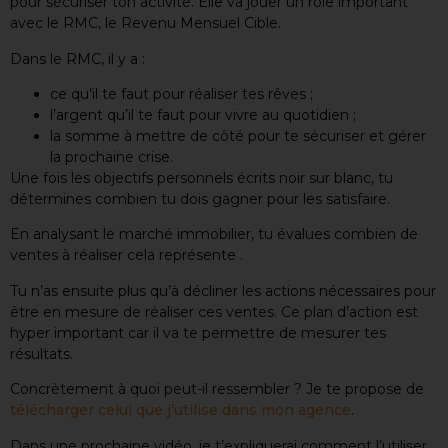
pour sécuriser ton activité. Elle va jouer un rôle important
avec le RMC, le Revenu Mensuel Cible.
Dans le RMC, il y a :
ce qu’il te faut pour réaliser tes rêves ;
l’argent qu’il te faut pour vivre au quotidien ;
la somme à mettre de côté pour te sécuriser et gérer
la prochaine crise.
Une fois les objectifs personnels écrits noir sur blanc, tu
détermines combien tu dois gagner pour les satisfaire.
En analysant le marché immobilier, tu évalues combien de
ventes à réaliser cela représente .
Tu n’as ensuite plus qu’à décliner les actions nécessaires pour
être en mesure de réaliser ces ventes. Ce plan d’action est
hyper important car il va te permettre de mesurer tes
résultats.
Concrètement à quoi peut-il ressembler ? Je te propose de
télécharger celui que j’utilise dans mon agence
.
Dans une prochaine vidéo, je t’expliquerai comment l’utiliser