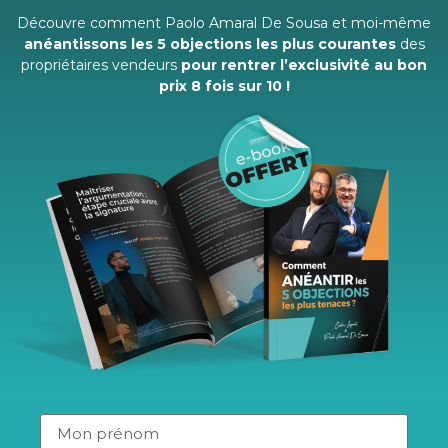
est-ce que la qualité des biens qui sont dans mon
Découvre comment Paolo Amaral De Sousa et moi-même
portefeuille peut me permettre d’attendre mon
anéantissons les 5 objections les plus courantes
des
objectif de vente ?
propriétaires vendeurs
pour rentrer l’exclusivité au bon
ai-je suffisamment de mandats en portefeuille ?
prix 8 fois sur 10 !
Mais l’analyse doit être objective et sans émotionnel.
Car, elle est d’autant plus fructueuse qu’elle se fait avec le
responsable d’agence ou un parrain.
6- SE RENDRE VISIBLE
La visibilité, c’est ce qui te permet de développer et de
sécuriser ton activité.
Pour profiter de son effet de levier, tu dois :
travailler ton personal branding via les réseaux sociaux
avec de belles photos, du contenu à valeur ajoutée ;
avoir un élément de différenciation suffisamment fort
pour être reconnu sur les annonces, les publications et