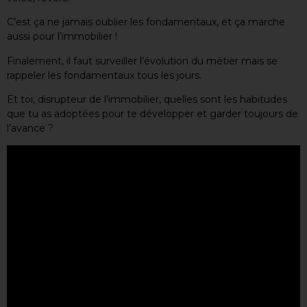
C’est ça ne jamais oublier les fondamentaux, et ça marche
aussi pour l’immobilier !
Finalement, il faut surveiller l’évolution du métier mais se
rappeler les fondamentaux tous les jours.
Et toi, disrupteur de l’immobilier, quelles sont les habitudes
que tu as adoptées pour te développer et garder toujours de
l’avance ?