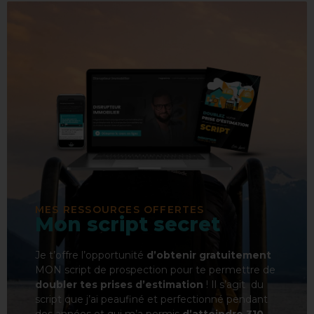
MES RESSOURCES OFFERTES
Mon script secret
Je t’offre l’opportunité
d’obtenir gratuitement
MON script de prospection pour te permettre de
doubler tes prises d’estimation
! Il s’agit du
script que j’ai peaufiné et perfectionné pendant
des années et qui m’a permis
d’atteindre 310