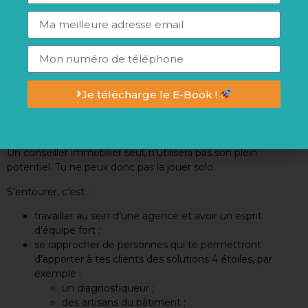
les événements ;
développer une communauté autour de toi ;
utiliser les questionnaires de satisfaction, mettre en
avant les réponses comme preuve sociale et lors des
rendez-vous.
Je télécharge le E-Book !
7- S’ENTOURER
Un conseiller immobilier seul, n’utilisera pas son plein
potentiel. Tu ne peux donc pas la jouer solo.
S’entourer, c’est :
travailler au sein d’une agence et avoir un esprit
d’équipe fort ;
se rapprocher de personnes qui te permettront
d’apporter à tes clients des solutions 4 étoiles, par
exemple :
un diagnostiqueur ;
des artisans du bâtiment ;