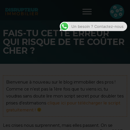
Un besoin ? Contactez-nous
FAIS-TU CETTE ERREUR
QUI RISQUE DE TE COÛTER
CHER ?
Bienvenue à nouveau sur le blog immobilier des pros !
Comme ce n’est pas la 1ère fois que tu viens ici, tu
voudras sans doute lire mon script secret pour doubler tes
prises d’estimations
clique ici pour télécharger le script
gratuitement !
Les crises nous surprennent, mais elles passent. On se