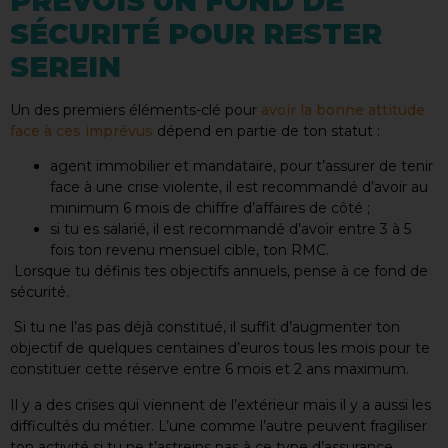
PRÉVOIS UN FOND DE
SÉCURITÉ POUR RESTER
SEREIN
Un des premiers éléments-clé pour
avoir la bonne attitude
face à ces imprévus
dépend en partie de ton statut :
agent immobilier et mandataire, pour t’assurer de tenir
face à une crise violente, il est recommandé d’avoir au
minimum 6 mois de chiffre d’affaires de côté ;
si tu es salarié, il est recommandé d’avoir entre 3 à 5
fois ton revenu mensuel cible, ton RMC.
Lorsque tu définis tes objectifs annuels, pense à ce fond de
sécurité.
Si tu ne l’as pas déjà constitué, il suffit d’augmenter ton
objectif de quelques centaines d’euros tous les mois pour te
constituer cette réserve entre 6 mois et 2 ans maximum.
Il y a des crises qui viennent de l’extérieur mais il y a aussi les
difficultés du métier. L’une comme l’autre peuvent fragiliser
ton activité si tu ne t’astreins pas à ce type d’assurance.