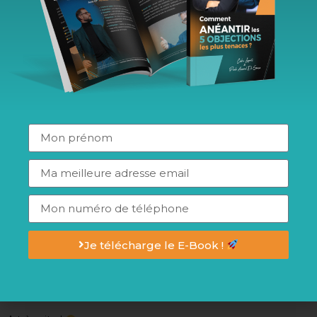
absolument pas faire est de croire qu’une crise ne peut pas
arriver et donc de ne pas l’anticiper. Si tu mets en place les
conseils que je te donne dans mes articles, tu es sur le bon
chemin.
Pour finir !
Call To Action ! A toi la parole
Qu’en penses-tu ? Je serais
ravi de pouvoir échanger avec toi dans les commentaires ci-
dessous.
Tu fais partie d’une équipe, d’un réseau ?
Partages mes vidéos avec tes collaborateurs. Ils t’en seront
reconnaissants et moi aussi
.
SUIS-MOI SUR LES RÉSEAUX SOCIAUX
Je télécharge le E-Book !
Facebook:
http://bit.ly/2UT2uk3
Instagram:
http://bit.ly/2PGXIW2
Twitter:
http://bit.ly/2V4Snh4
LinkedIn:
http://bit.ly/2HY8Av5