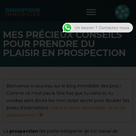
Un besoin ? Contactez-nous
MES PRÉCIEUX CONSEILS
POUR PRENDRE DU
PLAISIR EN PROSPECTION
Bienvenue à nouveau sur le blog immobilier des pros !
Comme ce n’est pas la 1ère fois que tu viens ici, tu
voudras sans doute lire mon script secret pour doubler tes
prises d’estimations
clique ici pour télécharger le script
gratuitement !
La
prospection
fait partie intégrante de ton travail de