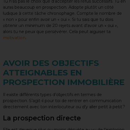
Tu n’as pas le choix que d’accepter les refus successifs. Tu en
auras beaucoup en prospection. Adopte plutôt un côté
ludique à cette tâche chronophage. Compte le nombre de
« non » pour enfin avoir un « oui ». Si tu sais que tu dois
obtenir un minimum de 20 rejets avant d’avoir un « oui »,
alors tu ne peux que persévérer. Cela peut aiguiser ta
motivation
.
AVOIR DES OBJECTIFS
ATTEIGNABLES EN
PROSPECTION IMMOBILIÈRE
Il existe différents types d’objectifs en termes de
prospection. S’agit-il pour toi de rentrer en communication
directement avec ton interlocuteur ou d’y aller petit à petit ?
La prospection directe
Elle est devenue plus ou moins désuète au vu de l’explosion