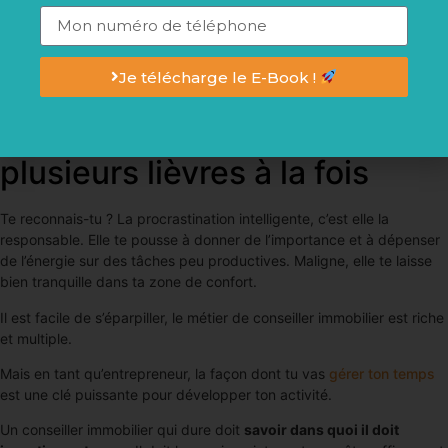
devenir ce conseiller immobilier-là, cet expert qui inspire
confiance parce que l’on sait qu’on partage les mêmes valeurs
que lui.
Je télécharge le E-Book !
4- Ils ne savent pas gérer
leur temps et ils courent
plusieurs lièvres à la fois
Te reconnais-tu ? La procrastination intelligente, c’est elle la
responsable. Elle te pousse à donner de l’importance et à dépenser
de l’énergie sur des tâches peu productives. Maligne, elle te laisse
bien tranquille dans ta zone de confort.
Il est facile de s’éparpiller, le métier de conseiller immobilier est riche
et multiple.
Mais en tant qu’entrepreneur, la façon dont tu vas
gérer ton temps
est une clé puissante pour développer ton activité.
Un conseiller immobilier qui dure doit
savoir dans quoi il doit