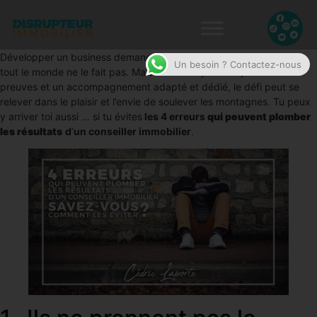
Développer un business demande des efforts, c’est pour cela que
Un besoin ? Contactez-nous
tout le monde ne le fait pas. Mais avec un système qui a fait ses
preuves et un accompagnement adapté et dédié, le défi peut se
relever dans le plaisir et l’envie de soulever les montagnes. Tu peux
y arriver toi aussi … si tu évites
les 4 erreurs
qui peuvent plomber
les résultats
d
‘
un conseiller immobilier
.